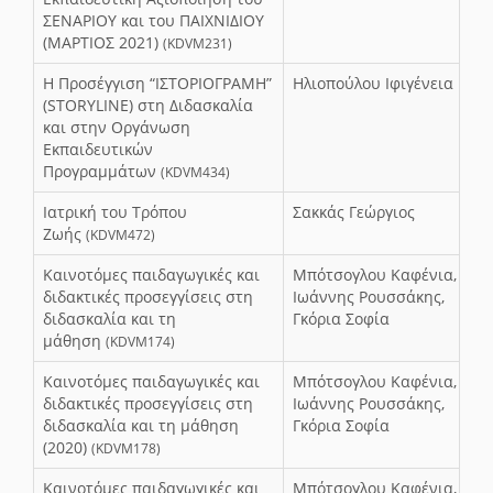
ΣΕΝΑΡΙΟΥ και του ΠΑΙΧΝΙΔΙΟΥ
(ΜΑΡΤΙΟΣ 2021)
(KDVM231)
Η Προσέγγιση “ΙΣΤΟΡΙΟΓΡΑΜΗ”
Ηλιοπούλου Ιφιγένεια
(STORYLINE) στη Διδασκαλία
και στην Οργάνωση
Εκπαιδευτικών
Προγραμμάτων
(KDVM434)
Ιατρική του Τρόπου
Σακκάς Γεώργιος
Ζωής
(KDVM472)
Καινοτόμες παιδαγωγικές και
Μπότσογλου Καφένια,
διδακτικές προσεγγίσεις στη
Ιωάννης Ρουσσάκης,
διδασκαλία και τη
Γκόρια Σοφία
μάθηση
(KDVM174)
Καινοτόμες παιδαγωγικές και
Μπότσογλου Καφένια,
διδακτικές προσεγγίσεις στη
Ιωάννης Ρουσσάκης,
διδασκαλία και τη μάθηση
Γκόρια Σοφία
(2020)
(KDVM178)
Καινοτόμες παιδαγωγικές και
Μπότσογλου Καφένια,