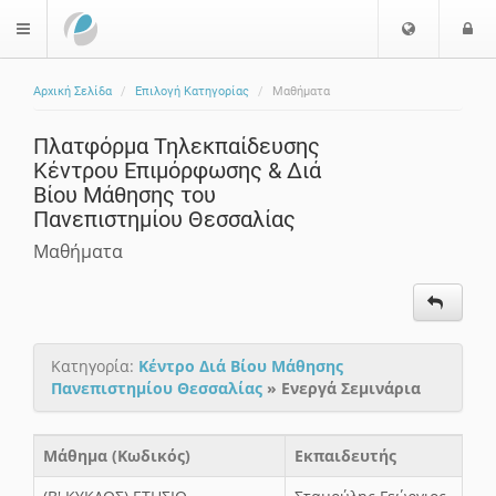
Ε
Ε
$langMenu
π
ί
ι
Αρχική Σελίδα
Επιλογή Κατηγορίας
Μαθήματα
λ
ο
ο
δ
Πλατφόρμα Τηλεκπαίδευσης
γ
ο
Κέντρου Επιμόρφωσης & Διά
ή
ς
Βίου Μάθησης του
Γ
Πανεπιστημίου Θεσσαλίας
λ
ώ
Μαθήματα
σ
σ
α
ς
Κατηγορία:
Κέντρο Διά Βίου Μάθησης
Πανεπιστημίου Θεσσαλίας
» Ενεργά Σεμινάρια
Μάθημα (Κωδικός)
Εκπαιδευτής