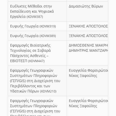
Ευέλικτες Μέθοδοι στην
Δαμασιώτης Βύρων
Εκπαίδευση και Ψηφιακά
Εργαλεία
(KDVM387)
Ευφυής Γεωργία
ΞΕΝΑΚΗΣ ΑΠΟΣΤΟΛΟΣ
(KDVM319)
Ευφυής Γεωργία
ΞΕΝΑΚΗΣ ΑΠΟΣΤΟΛΟΣ
(KDVM389)
Εφαρμογές Βιοϊατρικής
ΔΗΜΟΣΘΕΝΗΣ ΜΑΚΡΗΣ,
Τεχνολογίας σε Σοβαρά
ΔΗΜΗΤΡΗΣ ΜΑΝΤΖΑΡΗΣ
Πάσχοντες Ασθενείς –
ΕΒΙΟΤΕΣΠ
(KDVM447)
Εφαρμογές Γεωγραφικών
Ευαγγελία Φαρσιρώτου,
Συστημάτων Πληροφοριών
Νίκος Ξαφούλης
(ΓΣΠ/GIS) στη Διαχείριση του
Περιβάλλοντος και των
Υδατικών Πόρων
(KDVM210)
Εφαρμογές Γεωγραφικών
Ευαγγελία Φαρσιρώτου,
Συστημάτων Πληροφοριών
Νίκος Ξαφούλης
(ΓΣΠ/GIS) στη Διαχείριση του