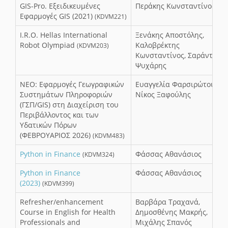
GIS-Pro. Εξειδικευμένες
Περάκης Κωνσταντίνος
Εφαρμογές GIS (2021)
(KDVM221)
I.R.O. Hellas International
Ξενάκης Αποστόλης,
Robot Olympiad
Καλοβρέκτης
(KDVM203)
Κωνσταντίνος, Σαράντος
Ψυχάρης
NEO: Εφαρμογές Γεωγραφικών
Ευαγγελία Φαρσιρώτου,
Συστημάτων Πληροφοριών
Νίκος Ξαφούλης
(ΓΣΠ/GIS) στη Διαχείριση του
Περιβάλλοντος και των
Υδατικών Πόρων
(ΦΕΒΡΟΥΑΡΙΟΣ 2026)
(KDVM483)
Python in Finance
Φάσσας Αθανάσιος
(KDVM324)
Python in Finance
Φάσσας Αθανάσιος
(2023)
(KDVM399)
Refresher/enhancement
Βαρβάρα Τραχανά,
Course in English for Health
Δημοσθένης Μακρής,
Professionals and
Μιχάλης Σπανός