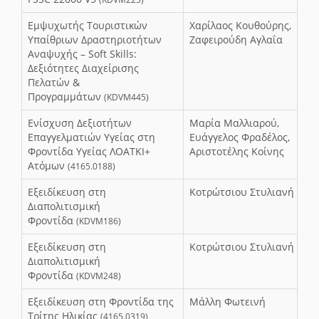
Εμψυχωτής Τουριστικών
Χαρίλαος Κουθούρης,
Υπαίθριων Δραστηριοτήτων
Ζαφειρούδη Αγλαΐα
Αναψυχής – Soft Skills:
Δεξιότητες Διαχείρισης
Πελατών &
Προγραμμάτων
(KDVM445)
Ενίσχυση Δεξιοτήτων
Μαρία Μαλλιαρού,
Επαγγελματιών Υγείας στη
Ευάγγελος Φραδέλος,
Φροντίδα Υγείας ΛΟΑΤΚΙ+
Αριστοτέλης Κοίνης
Ατόμων
(4165.0188)
Εξειδίκευση στη
Κοτρώτσιου Στυλιανή
Διαπολιτισμική
Φροντίδα
(KDVM186)
Εξειδίκευση στη
Κοτρώτσιου Στυλιανή
Διαπολιτισμική
Φροντίδα
(KDVM248)
Εξειδίκευση στη Φροντίδα της
Μάλλη Φωτεινή
Τρίτης Ηλικίας
(4165.0319)