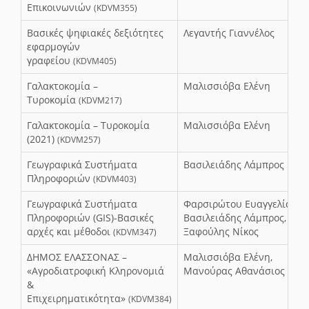
Επικοινωνιών
(KDVM355)
Βασικές ψηφιακές δεξιότητες
Λεγαντής Γιαννέλος
εφαρμογών
γραφείου
(KDVM405)
Γαλακτοκομία –
Μαλισσιόβα Ελένη
Τυροκομία
(KDVM217)
Γαλακτοκομία – Τυροκομία
Μαλισσιόβα Ελένη
(2021)
(KDVM257)
Γεωγραφικά Συστήματα
Βασιλειάδης Λάμπρος
Πληροφοριών
(KDVM403)
Γεωγραφικά Συστήματα
Φαρσιρώτου Ευαγγελία,
Πληροφοριών (GIS)-Βασικές
Βασιλειάδης Λάμπρος,
αρχές και μέθοδοι
Ξαφούλης Νίκος
(KDVM347)
ΔΗΜΟΣ ΕΛΑΣΣΟΝΑΣ –
Μαλισσιόβα Ελένη,
«Αγροδιατροφική Κληρονομιά
Μανούρας Αθανάσιος
&
Επιχειρηματικότητα»
(KDVM384)