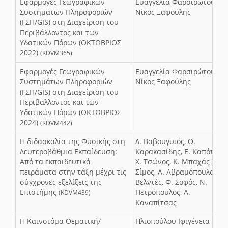
Εφαρμογές Γεωγραφικών
Ευαγγελία Φαρσιρώτου,
Συστημάτων Πληροφοριών
Νίκος Ξαφούλης
(ΓΣΠ/GIS) στη Διαχείριση του
Περιβάλλοντος και των
Υδατικών Πόρων (ΟΚΤΩΒΡΙΟΣ
2022)
(KDVM365)
Εφαρμογές Γεωγραφικών
Ευαγγελία Φαρσιρώτου,
Συστημάτων Πληροφοριών
Νίκος Ξαφούλης
(ΓΣΠ/GIS) στη Διαχείριση του
Περιβάλλοντος και των
Υδατικών Πόρων (ΟΚΤΩΒΡΙΟΣ
2024)
(KDVM442)
Η διδασκαλία της Φυσικής στη
Δ. Βαβουγυιός, Θ.
Δευτεροβάθμια Εκπαίδευση:
Καρακασίδης, Ε. Καπότης,
Από τα εκπαιδευτικά
Χ. Τσώνος, Κ. Μπαχάς Χ.
πειράματα στην τάξη μέχρι τις
Σίμος, Α. Αβραμόπουλος, Γ.
σύγχρονες εξελίξεις της
Βελντές, Φ. Σοφός, Ν.
Επιστήμης
Πετρόπουλος, Α.
(KDVM439)
Καναπίτσας
Η Καινοτόμα Θεματική/
Ηλιοπούλου Ιφιγένεια