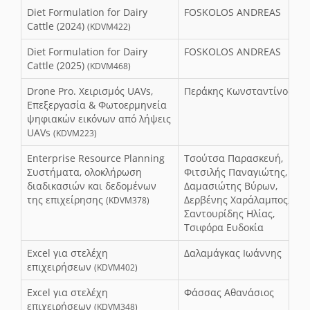
Diet Formulation for Dairy
FOSKOLOS ANDREAS
Cattle (2024)
(KDVM422)
Diet Formulation for Dairy
FOSKOLOS ANDREAS
Cattle (2025)
(KDVM468)
Drone Pro. Χειρισμός UAVs,
Περάκης Κωνσταντίνος
Επεξεργασία & Φωτοερμηνεία
ψηφιακών εικόνων από λήψεις
UAVs
(KDVM223)
Enterprise Resource Planning
Τσούτσα Παρασκευή,
Συστήματα, ολοκλήρωση
Φιτσιλής Παναγιώτης,
διαδικασιών και δεδομένων
Δαμασιώτης Βύρων,
της επιχείρησης
Δερβένης Χαράλαμπος,
(KDVM378)
Σαντουρίδης Ηλίας,
Τσιφόρα Ευδοκία
Excel για στελέχη
Δαλαμάγκας Ιωάννης
επιχειρήσεων
(KDVM402)
Excel για στελέχη
Φάσσας Αθανάσιος
επιχειρήσεων
(KDVM348)