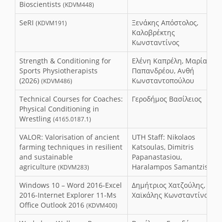
Bioscientists
(KDVM448)
SeRI
Ξενάκης Απόστολος,
(KDVM191)
Καλοβρέκτης
Κωνσταντίνος
Strength & Conditioning for
Ελένη Καπρέλη, Μαρία
Sports Physiotherapists
Παπανδρέου, Ανθή
(2026)
Κωνσταντοπούλου
(KDVM486)
Technical Courses for Coaches:
Γεροδήμος Βασίλειος
Physical Conditioning in
Wrestling
(4165.0187.1)
VALOR: Valorisation of ancient
UTH Staff: Nikolaos
farming techniques in resilient
Katsoulas, Dimitris
and sustainable
Papanastasiou,
agriculture
Haralampos Samantzis
(KDVM283)
Windows 10 – Word 2016-Excel
Δημήτριος Χατζούλης,
2016-Internet Explorer 11-Ms
Χαϊκάλης Κωνσταντίνος
Office Outlook 2016
(KDVM400)