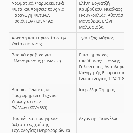
Αρωματικά-Φαρμακευτικά
Ελένη Βογιατζή-
Φυτά και Χρήσεις τους για
Καμβούκου, Νικόλαος
Παραγωγή Φυτικών
Γκουγκουλιάς, Αθανάσιος
Προϊόντων
Μανούρας, Ελένη
(KDVM192)
Μαλισσιόβα
Άσκηση και Ευρωστία στην
Σγάντζος Μάρκος
Υγεία
(KDVM216)
Βασικά αραβικά για
Επιστημονικός
ελληνόφωνους
υπεύθυνος: Ιωάννης
(KDVM269)
Γαλαντόμος, Αναπληρωτής
Καθηγητής Εφαρμοσμένης
Γλωσσολογίας ΤΓΔΣ/ΠΘ
Βασικές Γνώσεις και
Ιατρέλλης Όμηρος
Προχωρημένες Τεχνικές
Υπολογιστικών
Φύλλων
(KDVM335)
Βασικές και προηγμένες
Λεγαντής Γιαννέλος
δεξιότητες χρήσης
Τεχνολογίας Πληροφοριών και