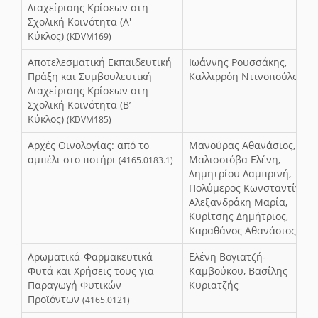
Διαχείρισης Κρίσεων στη
Σχολική Κοινότητα (Α'
Κύκλος)
(KDVM169)
Αποτελεσματική Εκπαιδευτική
Ιωάννης Ρουσσάκης,
Πράξη και Συμβουλευτική
Καλλιρρόη Ντινοπούλου
Διαχείρισης Κρίσεων στη
Σχολική Κοινότητα (Β’
Κύκλος)
(KDVM185)
Αρχές Οινολογίας: από το
Μανούρας Αθανάσιος,
αμπέλι στο ποτήρι
Μαλισσιόβα Ελένη,
(4165.0183.1)
Δημητρίου Λαμπρινή,
Πολύμερος Κωνσταντίνος,
Αλεξανδράκη Μαρία,
Κυρίτσης Δημήτριος,
Καραθάνος Αθανάσιος
Αρωματικά-Φαρμακευτικά
Ελένη Βογιατζή-
Φυτά και Χρήσεις τους για
Καμβούκου, Βασίλης
Παραγωγή Φυτικών
Κυριατζής
Προϊόντων
(4165.0121)