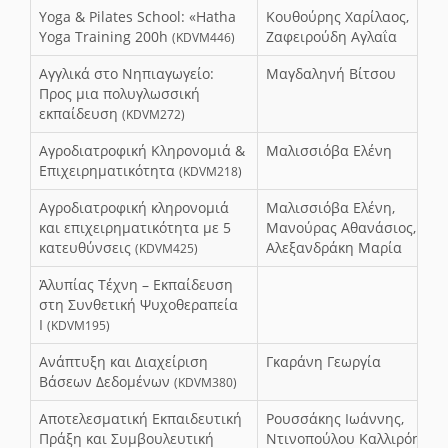
Yoga & Pilates School: «Hatha
Κουθούρης Χαρίλαος,
Yoga Training 200h
Ζαφειρούδη Αγλαΐα
(KDVM446)
Αγγλικά στο Νηπιαγωγείο:
Μαγδαληνή Βίτσου
Προς μια πολυγλωσσική
εκπαίδευση
(KDVM272)
Αγροδιατροφική Κληρονομιά &
Μαλισσιόβα Ελένη
Επιχειρηματικότητα
(KDVM218)
Αγροδιατροφική κληρονομιά
Μαλισσιόβα Ελένη,
και επιχειρηματικότητα με 5
Μανούρας Αθανάσιος,
κατευθύνσεις
Αλεξανδράκη Μαρία
(KDVM425)
Ἀλυπίας Τέχνη – Εκπαίδευση
στη Συνθετική Ψυχοθεραπεία
Ι
(KDVM195)
Ανάπτυξη και Διαχείριση
Γκαράνη Γεωργία
Βάσεων Δεδομένων
(KDVM380)
Αποτελεσματική Εκπαιδευτική
Ρουσσάκης Ιωάννης,
Πράξη και Συμβουλευτική
Ντινοπούλου Καλλιρόη